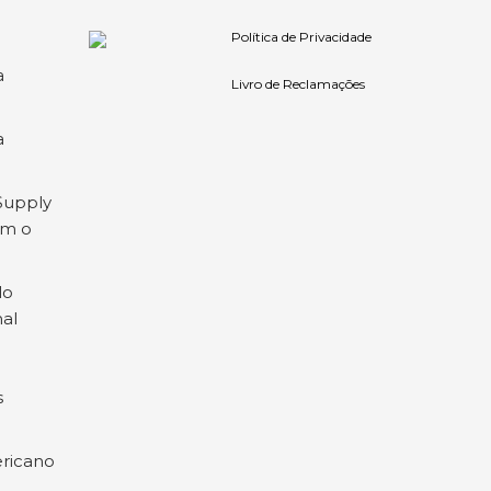
Política de Privacidade
a
Livro de Reclamações
a
Supply
om o
lo
nal
s
ricano