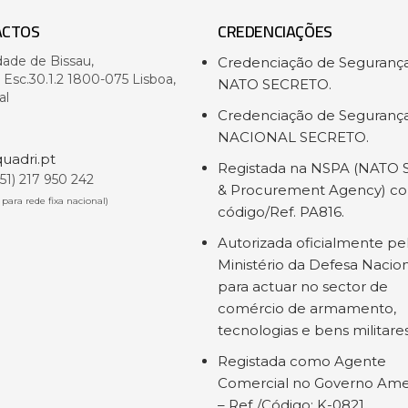
ACTOS
CREDENCIAÇÕES
dade de Bissau,
Credenciação de Seguranç
- Esc.30.1.2 1800-075 Lisboa,
NATO SECRETO.
al
Credenciação de Seguranç
NACIONAL SECRETO.
uadri.pt
Registada na NSPA (NATO 
+351) 217 950 242
& Procurement Agency) c
para rede fixa nacional)
código/Ref. PA816.
Autorizada oficialmente pe
Ministério da Defesa Nacio
para actuar no sector de
comércio de armamento,
tecnologias e bens militare
Registada como Agente
Comercial no Governo Ame
– Ref./Código: K-0821