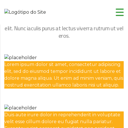
Infobox
Lorem ipsum dolor sit amet, consectetur adipiscing
elit. Nunc iaculis purus at lectus viverra rutrum ut vel
eros.
Lorem ipsum dolor sit amet, consectetur adipiscing
elit, sed do eiusmod tempor incididunt ut labore et
dolore magna aliqua. Ut enim ad minim veniam, quis
nostrud exercitation ullamco laboris nisi ut aliquip.
Duis aute irure dolor in reprehenderit in voluptate
velit esse cillum dolore eu fugiat nulla pariatur.