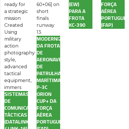
(EW)
FORÇA
PARA A
AÉREA
FROTA
PORTUGUE
KC-390
(FAP)
MODERNIZAÇÃO
DA FROTA
DE
AERONAVES
DE
PATRULHA
MARÍTIMA
P-3C
SISTEMAS
ORION
DE
CUP+ DA
COMUNICAÇÕES
FORÇA
TÁCTICAS
AÉREA
(DATALINK
PORTUGUESA
/ LINK-16)
(FAP).