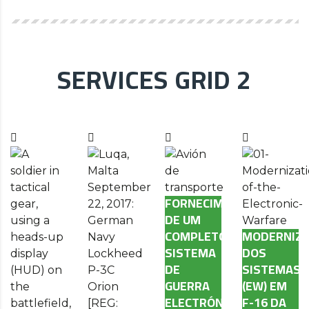
SERVICES GRID 2
FORNECIMENTO
DE UM
COMPLETO
MODERNIZ
SISTEMA
DOS
DE
SISTEMAS
GUERRA
(EW) EM
ELECTRÓNICA
F-16 DA