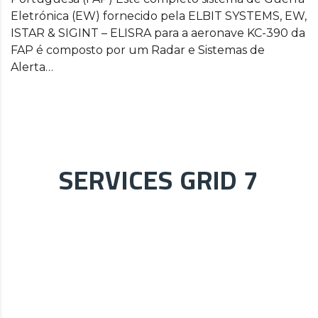
Eletrónica (EW) fornecido pela ELBIT SYSTEMS, EW,
ISTAR & SIGINT – ELISRA para a aeronave KC-390 da
FAP é composto por um Radar e Sistemas de
Alerta…
SERVICES GRID 7
Sistemas de comunicações Tácticas (DataLink /
LINK-16)
Sistemas de comunicações Tácticas (DataLink / LINK-
16) em todas as Forças Armadas de Portugal Um
completo sistema de terminais LINK-16 (Tactical Data